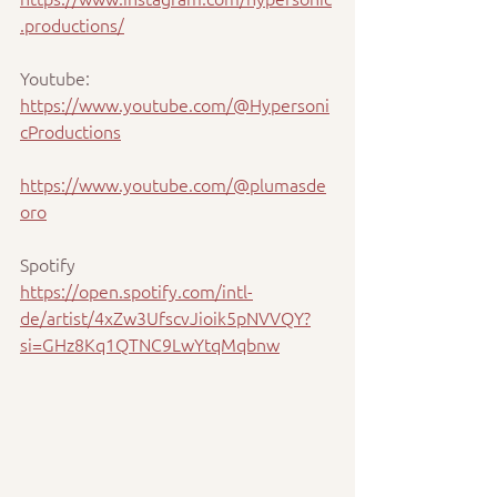
.productions/
Youtube: 
https://www.youtube.com/@Hypersoni
cProductions
https://www.youtube.com/@plumasde
oro
Spotify
https://open.spotify.com/intl-
de/artist/4xZw3UfscvJioik5pNVVQY?
si=GHz8Kq1QTNC9LwYtqMqbnw