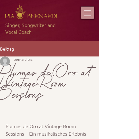
Singer, Songwriter and
Vocal Coach
Beitrag
bernardipia
Plumas de Oro at
Vintage Room
Sessions
Plumas de Oro at Vintage Room 
Sessions – Ein musikalisches Erlebnis 