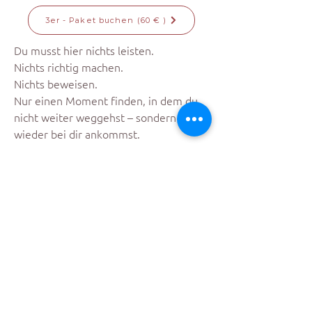
3er - Paket buchen (60 € )
Du musst hier nichts leisten.
Nichts richtig machen.
Nichts beweisen.
Nur einen Moment finden, in dem du
nicht weiter weggehst – sondern
wieder bei dir ankommst.
Stornoregelung
Einzeltermine können bis 48 Stunden vor Beginn
kostenfrei storniert werden.
Danach ist keine Rückerstattung möglich.
Das 3er-Paket kann bis 48 Stunden vor dem ersten
Termin kostenfrei storniert werden.
Nach Beginn der Reihe ist keine Rückerstattung
einzelner Termine möglich, da der Platz verbindlich
reserviert ist.
Eine Weitergabe des Platzes an eine andere Person
ist nach Rücksprache möglich.