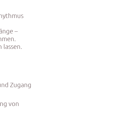
Rhythmus
sänge –
immen.
 lassen.
 und Zugang
ung von