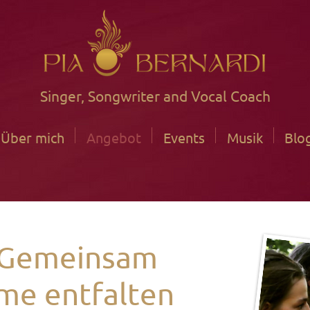
Singer, Songwriter and Vocal Coach
Über mich
Angebot
Events
Musik
Blo
– Gemeinsam
me entfalten