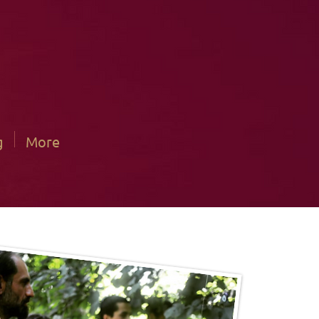
g
More