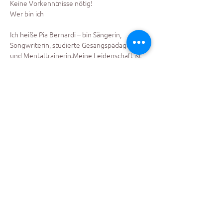
Keine Vorkenntnisse nötig!
Wer bin ich
Ich heiße Pia Bernardi – bin Sängerin, 
Songwriterin, studierte Gesangspädagogin 
und Mentaltrainerin.Meine Leidenschaft ist 
es, Menschen zu begleiten, ihre Stimme zu 
entfalten, in ihre Kraft zu kommen und ihren 
authentischen Ausdruck zu finden. Ob für 
mehr Selbstbewusstsein, emotionale 
Befreiung oder einfach Stressabbau – meine 
Arbeit verbindet Gesang mit persönlicher 
Entwicklung und innerer Stärke.
Folge mir hier:
Instagram:
https://www.instagram.com/pia.j.bernardi/
linktr.ee/pia.bernardi
 (Music & Co)